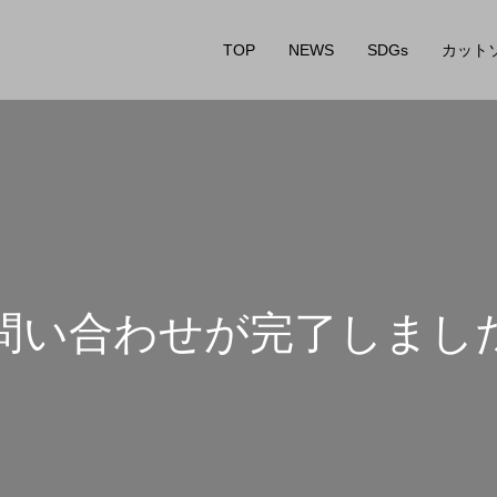
TOP
NEWS
SDGs
カットソ
問
い
合
わ
せ
が
完
了
し
ま
し