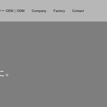
ー OEM｜ODM
Company
Factory
Contact
た
。