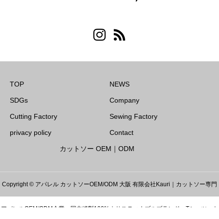
TOP
NEWS
SDGs
Company
Cutting Factory
Sewing Factory
privacy policy
Contact
カットソー OEM｜ODM
Copyright © アパレル カットソーOEM/ODM 大阪 有限会社Kauri｜カットソー専門
アパレルOEM/ODM企業・国内縫製100%｜サスティナブルブランド・Tシャツ・ト