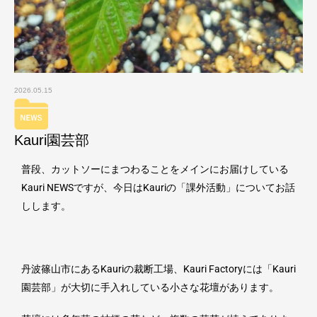
2026.05.15
Kauri園芸部
普段、カットソーにまつわることをメインにお届けしている
Kauri NEWS
ですが、今日は
Kauri
の「課外活動」についてお話
しします。
丹波篠山市にあるKauriの裁断工場、
Kauri Factory
には「
Kauri
園芸部」が大切に手入れしている小さな花壇があります。