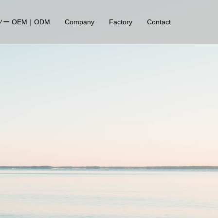
ー OEM｜ODM
Company
Factory
Contact