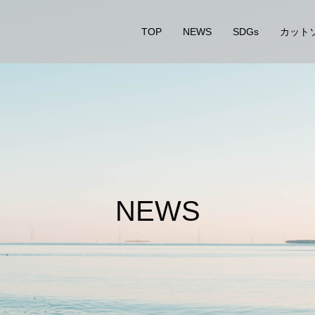
TOP
NEWS
SDGs
カットソ
N
E
W
S