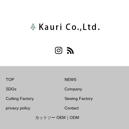
TOP
NEWS
SDGs
Company
Cutting Factory
Sewing Factory
privacy policy
Contact
カットソー OEM｜ODM