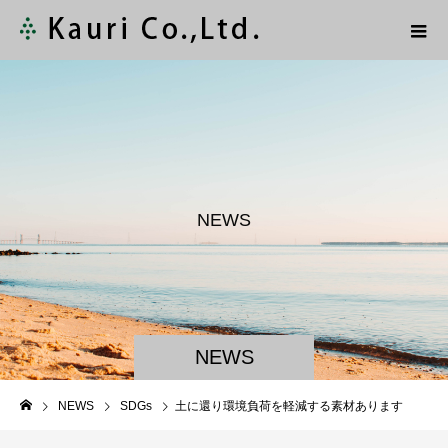
N
E
W
S
NEWS
NEWS
SDGs
土に還り環境負荷を軽減する素材あります